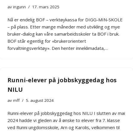
av
ingunn
17. mars 2025
Nå er endelig BOF – verktøykassa for DIGG-MIN-SKOLE
– på plass. Etter mange måneder med utvikling og mye
bruker-dialog kan våre samarbeidsskoler ta BOF i bruk.
BOF står egentlig for «brukerorientert
forvaltningsverktøy». Den henter inneklimadata,…
Runni-elever på jobbskyggedag hos
NILU
av
mff
5. august 2024
Runni-elever på jobbskyggedag hos NILU I slutten av mai
2024 hadde vi gleden av å ønske to elever fra 7. klasse
ved Runni ungdomsskole, Arn og Karolis, velkommen til