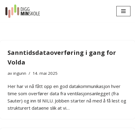
Hopp
til
innholdet
Sanntidsdataoverføring i gang for
Volda
av
ingunn
14. mai 2025
Her har vi nå fått opp en god datakommunikasjon hver
time som overfører data fra ventilasjonsanlegget (fra
Sauter) og inn til NILU. Jobben starter nå med å få lest og
strukturert dataene slik at vi…