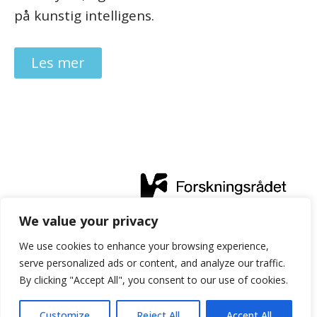
på kunstig intelligens.
Les mer
We value your privacy
Prosjektet får finansiell støtte fra Forskningsrådet gjennom
We use cookies to enhance your browsing experience,
serve personalized ads or content, and analyze our traffic.
programmet IKTPLUSS.
By clicking "Accept All", you consent to our use of cookies.
Customize
Reject All
Accept All