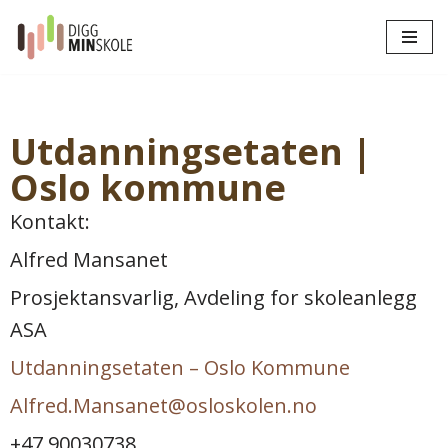
Hopp
til
innholdet
Utdanningsetaten
|
Oslo kommune
Kontakt:
Alfred Mansanet
Prosjektansvarlig, Avdeling for skoleanlegg
ASA
Utdanningsetaten – Oslo Kommune
Alfred.Mansanet@osloskolen.no
+47 90030738